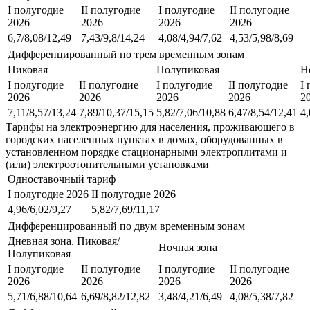
I полугодие
II полугодие
I полугодие
II полугодие
2026
2026
2026
2026
6,7/8,08/12,49
7,43/9,8/14,24
4,08/4,94/7,62
4,53/5,98/8,69
Дифференцированный по трем временным зонам
Пиковая
Полупиковая
Н
I полугодие
II полугодие
I полугодие
II полугодие
I
2026
2026
2026
2026
2
7,11/8,57/13,24
7,89/10,37/15,15
5,82/7,06/10,88
6,47/8,54/12,41
4,
Тарифы на электроэнергию для населения, проживающего в
городских населенных пунктах в домах, оборудованных в
установленном порядке стационарными электроплитами и
(или) электроотопительными установками
Одноставочный тариф
I полугодие 2026
II полугодие 2026
4,96/6,02/9,27
5,82/7,69/11,17
Дифференцированный по двум временным зонам
Дневная зона. Пиковая/
Ночная зона
Полупиковая
I полугодие
II полугодие
I полугодие
II полугодие
2026
2026
2026
2026
5,71/6,88/10,64
6,69/8,82/12,82
3,48/4,21/6,49
4,08/5,38/7,82