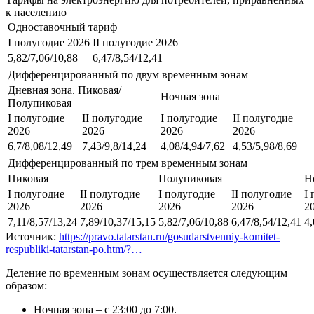
к населению
Одноставочный тариф
I полугодие 2026
II полугодие 2026
5,82/7,06/10,88
6,47/8,54/12,41
Дифференцированный по двум временным зонам
Дневная зона. Пиковая/
Ночная зона
Полупиковая
I полугодие
II полугодие
I полугодие
II полугодие
2026
2026
2026
2026
6,7/8,08/12,49
7,43/9,8/14,24
4,08/4,94/7,62
4,53/5,98/8,69
Дифференцированный по трем временным зонам
Пиковая
Полупиковая
Н
I полугодие
II полугодие
I полугодие
II полугодие
I
2026
2026
2026
2026
2
7,11/8,57/13,24
7,89/10,37/15,15
5,82/7,06/10,88
6,47/8,54/12,41
4,
Источник:
https://pravo.tatarstan.ru/gosudarstvenniy-komitet-
respubliki-tatarstan-po.htm/?…
Деление по временным зонам осуществляется следующим
образом:
Ночная зона – с 23:00 до 7:00.