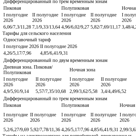
Дифференцированный по трем временным зонам
Пиковая
Полупиковая
Ночная
I полугодие
II полугодие
I полугодие
II полугодие
I полу
2026
2026
2026
2026
2026
6,06/7,3/11,28
7,1/9,33/13,64
4,96/6,02/9,27
5,82/7,69/11,17
3,48/4,
Тарифы для сельского населения
Одноставочный тариф
I полугодие 2026
II полугодие 2026
4,26/5,17/7,96
4,85/6,41/9,31
Дифференцированный по двум временным зонам
Дневная зона. Пиковая/
Ночная зона
Полупиковая
I полугодие
II полугодие
I полугодие
II полугодие
2026
2026
2026
2026
4,9/5,91/9,14
5,57/7,35/10,68
2,99/3,62/5,58
3,4/4,49/6,52
Дифференцированный по трем временным зонам
Пиковая
Полупиковая
Ночная
I полугодие
II полугодие
I полугодие
II полугодие
I полуг
2026
2026
2026
2026
2026
5,2/6,27/9,69
5,92/7,78/11,36
4,26/5,17/7,96
4,85/6,41/9,31
2,99/3,6
Тарифы на электроэнергию для потребителей, приравненных