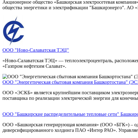
Акционерное общество «Башкирская электросетевая компания» 
общества энергетики и электрификации "Башкирэнерго". АО «
ООО "Ново-Салаватская ТЭЦ"
«Ново-Салаватская ТЭЦ» — теплоэлектроцентраль, расположен
«Газпром нефтехим Салават».
ООО "Энергетическая сбытовая компания Башкортостана" (ЭС
ООО «ЭСКБ» является крупнейшим поставщиком электроэнерги
поставщика по реализации электрической энергии для конечны
ООО "Башкирские распределительные тепловые сети"
Башкирс
ООО «Башкирская генерирующая компания» (ООО «БГК») – одн
диверсифицированного холдинга ПАО «Интер РАО». Управляет