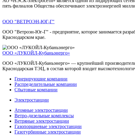
АО «НЭСК-электросети» является одной из лидирующих сетевы
пять филиалов Общества обеспечивают электроэнергией милли
ООО "ВЕТРОЭН-ЮГ-Г"
ООО "Ветроэн-Юг-Г" - предприятие, которое занимается разра
Краснодарском крае.
ООО «ЛУКОЙЛ-Кубаньэнерго»
ООО «ЛУКОЙЛ-Кубаньэнерго» — крупнейший производитель те
Краснодарская ТЭЦ, в состав которой входит высокотехнологич
Генерирующие компании
Распределительные компании
Сбытовые компании
Электростанции
Атомные электростанции
Ветро-дизельные комплексы
Ветряные электростанции
Газопоршневые электростанции
Газотурбинные электростанции