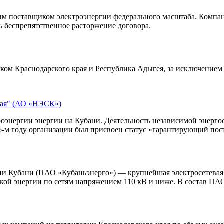
ым поставщиком электроэнергии федерального масштаба. Компан
ь беспрепятственное расторжение договора.
ом Краснодарского края и Республика Адыгея, за исключение
рая" (АО «НЭСК»)
ергии энергии на Кубани. Деятельность независимой энергосб
6-м году организации был присвоен статус «гарантирующий пос
и Кубани (ПАО «Кубаньэнерго») — крупнейшая электросетевая 
кой энергии по сетям напряжением 110 кВ и ниже. В состав ПАО