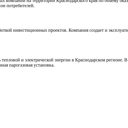
х компаний на территории Краснодарского края по объему оказы
он потребителей.
боткой инвестиционных проектов. Компания создает и эксплуати
пловой и электрической энергии в Краснодарском регионе. В
ная парогазовая установка.