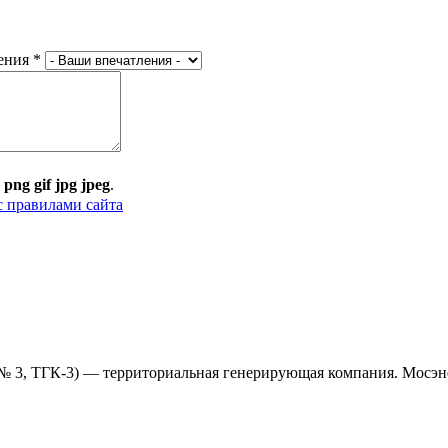
ения
*
:
png gif jpg jpeg
.
с правилами сайта
 3, ТГК-3) — территориальная генерирующая компания. Мосэне