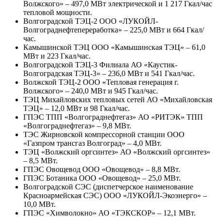
Волжского» – 497,0 МВт электрической и 1 217 Гкал/час
тепловой мощности.
Волгоградской ТЭЦ-2 ООО «ЛУКОЙЛ-
Волгограднефтепереработка» – 225,0 МВт и 664 Гкал/
час.
Камышинской ТЭЦ ООО «Камышинская ТЭЦ» – 61,0
МВт и 223 Гкал/час.
Волгоградской ТЭЦ-3 Филиала АО «Каустик-
Волгоградская ТЭЦ-3» – 236,0 МВт и 541 Гкал/час.
Волжской ТЭЦ-2 ООО «Тепловая генерация г.
Волжского» – 240,0 МВт и 945 Гкал/час.
ТЭЦ Михайловских тепловых сетей АО «Михайловская
ТЭЦ» – 12,0 МВт и 98 Гкал/час.
ГПЭС ТПП «Волгограднефтегаз» АО «РИТЭК» ТПП
«Волгограднефтегаз» – 9,8 МВт.
ТЭС Жирновской компрессорной станции ООО
«Газпром трансгаз Волгоград» – 4,0 МВт.
ТЭЦ «Волжский оргсинтез» АО «Волжский оргсинтез»
– 8,5 МВт.
ГПЭС Овощевод ООО «Овощевод» – 8,8 МВт.
ГПЭС Ботаника ООО «Овощевод» – 25,0 МВт.
Волгоградской СЭС (диспетчерское наименование
Красноармейская СЭС) ООО «ЛУКОЙЛ-Экоэнерго» –
10,0 МВт.
ГПЭС «Химволокно» АО «ТЭКСКОР» – 12,1 МВт.